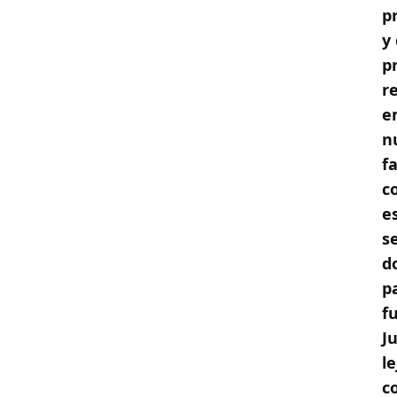
p
y
p
r
e
n
f
c
e
s
d
p
f
J
l
c