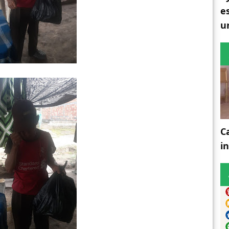
e
u
C
i