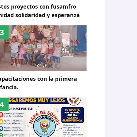
stos proyectos con fusamfro
nidad solidaridad y esperanza
apacitaciones con la primera
nfancia.