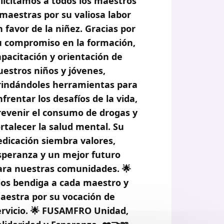
elicitamos a todos los maestros
 maestras por su valiosa labor
n favor de la niñez. Gracias por
u compromiso en la formación,
apacitación y orientación de
uestros niños y jóvenes,
rindándoles herramientas para
nfrentar los desafíos de la vida,
revenir el consumo de drogas y
ortalecer la salud mental. Su
edicación siembra valores,
speranza y un mejor futuro
ara nuestras comunidades. 🌟
ios bendiga a cada maestro y
aestra por su vocación de
ervicio. 🌟 FUSAMFRO Unidad,