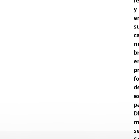
f
y
e
s
c
n
b
e
p
f
d
e
p
D
m
s