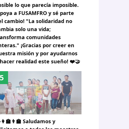
osible lo que parecía imposible.
Apoya a FUSAMFRO y sé parte
el cambio! "La solidaridad no
ambia solo una vida;
ransforma comunidades
nteras." ¡Gracias por creer en
uestra misión y por ayudarnos
 hacer realidad este sueño! ❤️🤝
👩‍🏫👨‍🏫 Saludamos y