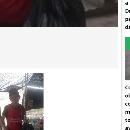
a
D
p
d
C
o
c
m
t
a