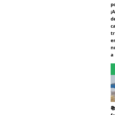
p
¡
d
c
t
e
n
a
