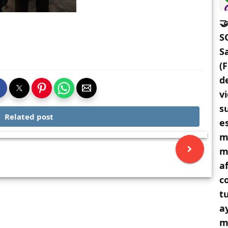

S
S
(
d
v
s
Related post
e
m
m
a
c
t
a
m